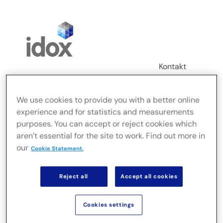
Skip
to
content
Kontakt
Login
We use cookies to provide you with a better online
Toggle
experience and for statistics and measurements
Navigation
purposes. You can accept or reject cookies which
FusionLive
aren’t essential for the site to work. Find out more in
our
Cookie Statement.
Branże
Reject all
Accept all cookies
Rozwiązania serwerowe
Cookies settings