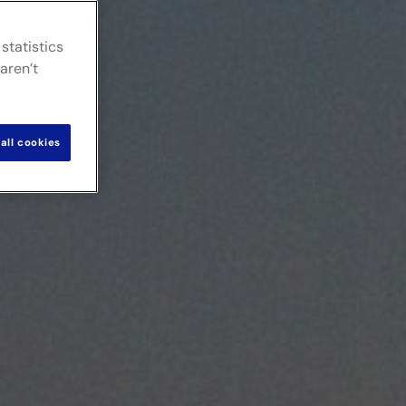
statistics
aren’t
all cookies