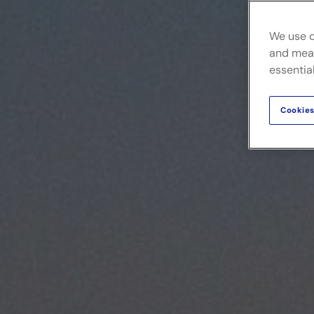
We use c
and meas
essential
Cookies