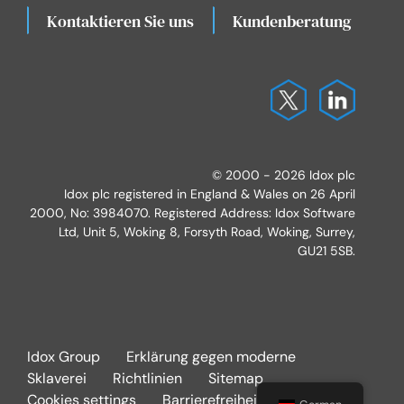
Kontaktieren Sie uns
Kundenberatung
K
© 2000 - 2026 Idox plc
Idox plc registered in England & Wales on 26 April
2000, No: 3984070. Registered Address: Idox Software
Ltd, Unit 5, Woking 8, Forsyth Road, Woking, Surrey,
GU21 5SB.
Idox Group
Erklärung gegen moderne
Sklaverei
Richtlinien
Sitemap
Cookies settings
Barrierefreiheit