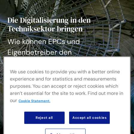
Nachrichten und Erkenntnisse
Die Digitalisierung in den
Fallstudien
Techniksektor bringen
Wie können EPCs und
Veranstaltungen
Eigenbetreiber den
technologischen Wandel
We use cookies to provide you with a better online
beschleunigen?
experience and for statistics and measurements
purposes. You can accept or reject cookies which
aren’t essential for the site to work. Find out more in
our
Cookie Statement.
Reject all
Accept all cookies