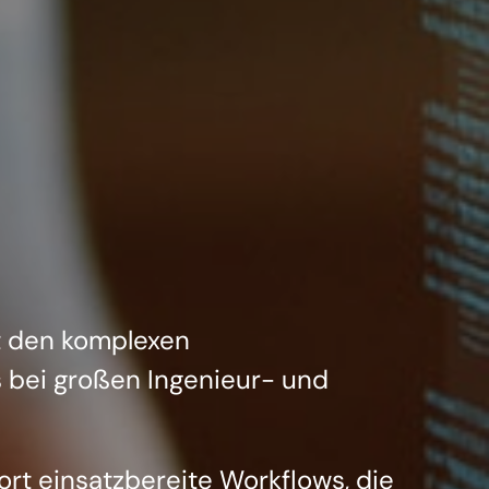
t den komplexen
bei großen Ingenieur- und
ort einsatzbereite Workflows, die