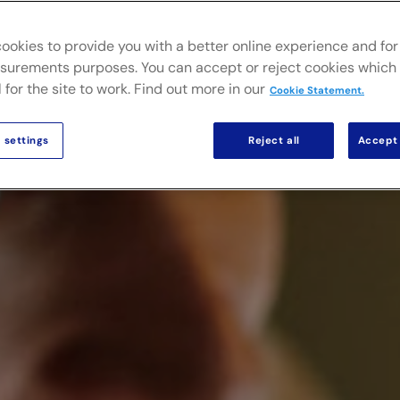
ookies to provide you with a better online experience and for 
urements purposes. You can accept or reject cookies which 
 for the site to work. Find out more in our
Cookie Statement.
 settings
Reject all
Accept 