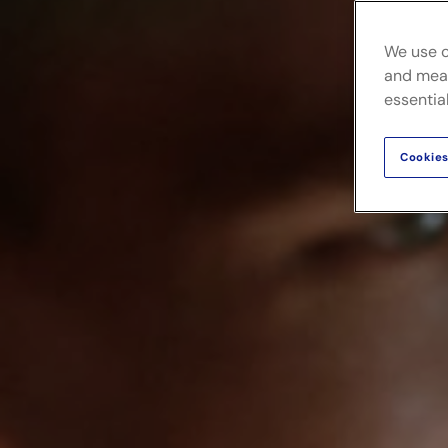
We use c
and meas
essential
Cookies