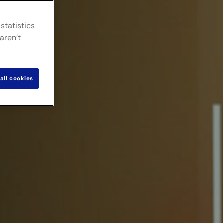
statistics
aren’t
all cookies